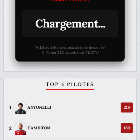
Chargement...
🛰️ Météo et Horaires actualisés en temps réel
⚙️ Moteur SEO propulsé par F1ACTU
TOP 5 PILOTES
1
ANTONELLI
219
2
HAMILTON
169