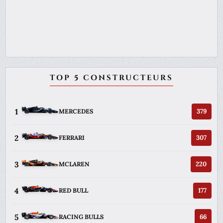
TOP 5 CONSTRUCTEURS
1
379
MERCEDES
2
307
FERRARI
3
220
MCLAREN
4
177
RED BULL
5
66
RACING BULLS