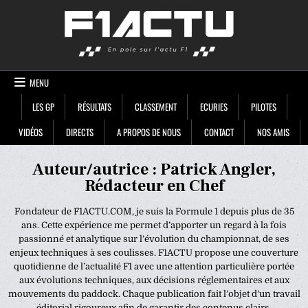
Skip
F1ACTU
to
content
MENU
LES GP
RÉSULTATS
CLASSEMENT
ECURIES
PILOTES
VIDÉOS
DIRECTS
A PROPOS DE NOUS
CONTACT
NOS AMIS
Auteur/autrice :
Patrick Angler,
Rédacteur en Chef
Fondateur de F1ACTU.COM, je suis la Formule 1 depuis plus de 35
ans. Cette expérience me permet d’apporter un regard à la fois
passionné et analytique sur l’évolution du championnat, de ses
enjeux techniques à ses coulisses. F1ACTU propose une couverture
quotidienne de l’actualité F1 avec une attention particulière portée
aux évolutions techniques, aux décisions réglementaires et aux
mouvements du paddock. Chaque publication fait l’objet d’un travail
éditorial rigoureux afin de garantir des contenus clairs,