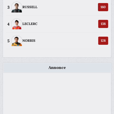
3
RUSSELL
160
4
LECLERC
138
5
NORRIS
128
Annonce