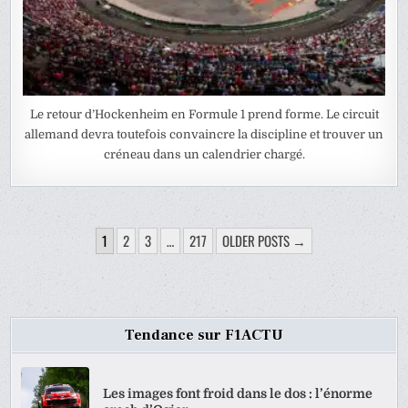
Le retour d’Hockenheim en Formule 1 prend forme. Le circuit
allemand devra toutefois convaincre la discipline et trouver un
créneau dans un calendrier chargé.
PAGINATION
1
2
3
…
217
OLDER POSTS →
DES
PUBLICATIONS
Tendance sur F1ACTU
Les images font froid dans le dos : l’énorme