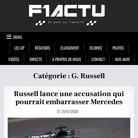
Skip
F1ACTU
to
content
MENU
LES GP
RÉSULTATS
CLASSEMENT
ECURIES
PILOTES
VIDÉOS
DIRECTS
A PROPOS DE NOUS
CONTACT
NOS AMIS
Catégorie :
G. Russell
Russell lance une accusation qui
pourrait embarrasser Mercedes
20/07/2026