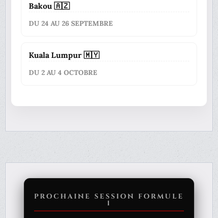
Bakou 🇦🇿
DU 24 AU 26 SEPTEMBRE
Kuala Lumpur 🇲🇾
DU 2 AU 4 OCTOBRE
PROCHAINE SESSION FORMULE
1