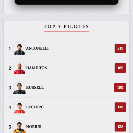
TOP 5 PILOTES
1
ANTONELLI
219
2
HAMILTON
169
3
RUSSELL
160
4
LECLERC
138
5
NORRIS
128