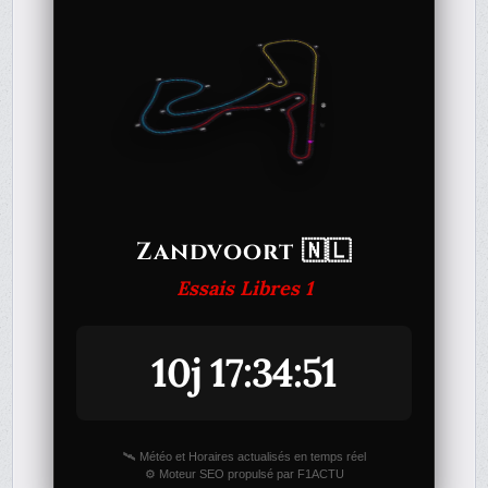
Zandvoort 🇳🇱
Essais Libres 1
10j 17:34:51
🛰️ Météo et Horaires actualisés en temps réel
⚙️ Moteur SEO propulsé par F1ACTU