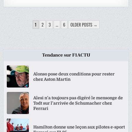
PAGINATION
1
2
3
…
6
OLDER POSTS →
DES
PUBLICATIONS
Tendance sur F1ACTU
Alonso pose deux conditions pour rester
chez Aston Martin
Alesi n’a toujours pas digéré le mensonge de
Todt sur l’arrivée de Schumacher chez
Ferrari
Hamilton donne une leçon aux pilotes e-sport