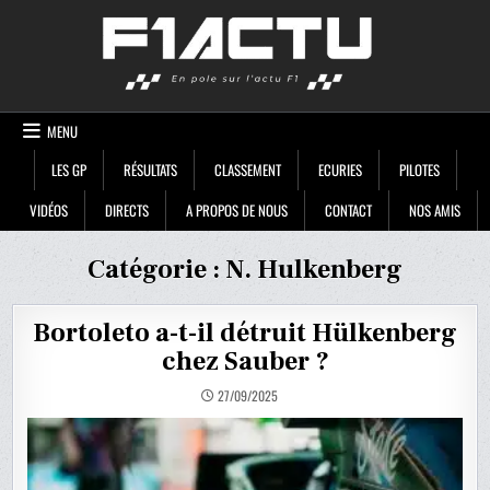
Skip
F1ACTU
to
content
MENU
LES GP
RÉSULTATS
CLASSEMENT
ECURIES
PILOTES
VIDÉOS
DIRECTS
A PROPOS DE NOUS
CONTACT
NOS AMIS
Catégorie :
N. Hulkenberg
Bortoleto a-t-il détruit Hülkenberg
chez Sauber ?
27/09/2025