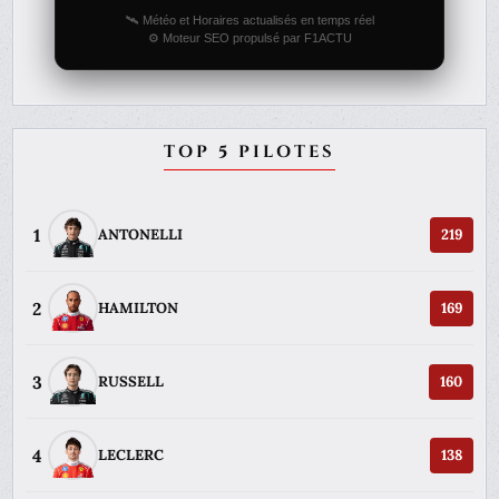
🛰️ Météo et Horaires actualisés en temps réel
⚙️ Moteur SEO propulsé par F1ACTU
TOP 5 PILOTES
1
ANTONELLI
219
2
HAMILTON
169
3
RUSSELL
160
4
LECLERC
138