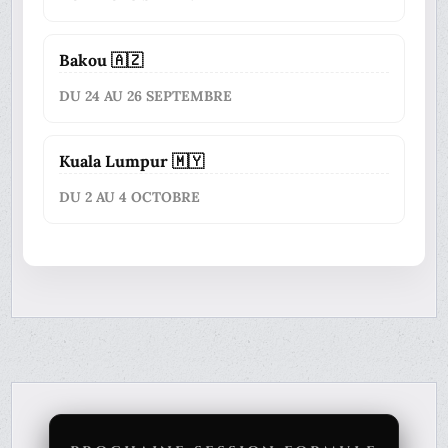
Bakou 🇦🇿
DU 24 AU 26 SEPTEMBRE
Kuala Lumpur 🇲🇾
DU 2 AU 4 OCTOBRE