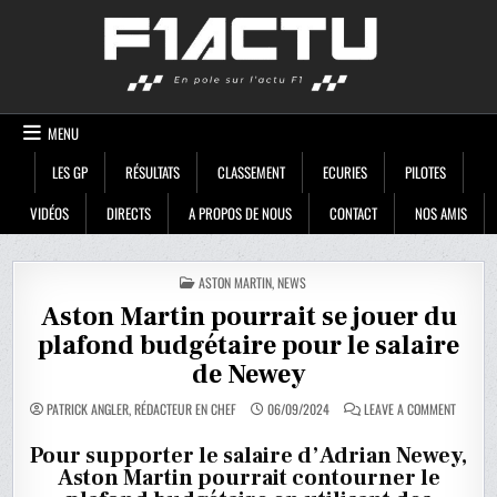
Skip
F1ACTU
to
content
MENU
LES GP
RÉSULTATS
CLASSEMENT
ECURIES
PILOTES
VIDÉOS
DIRECTS
A PROPOS DE NOUS
CONTACT
NOS AMIS
POSTED
ASTON MARTIN
,
NEWS
IN
Aston Martin pourrait se jouer du
plafond budgétaire pour le salaire
de Newey
ON
PATRICK ANGLER, RÉDACTEUR EN CHEF
06/09/2024
LEAVE A COMMENT
ASTON
MARTIN
POURRA
Pour supporter le salaire d’Adrian Newey,
SE
Aston Martin pourrait contourner le
JOUER
DU