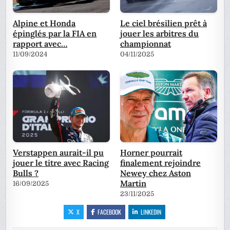
Alpine et Honda
Le ciel brésilien prêt à
épinglés par la FIA en
jouer les arbitres du
rapport avec…
championnat
11/09/2024
04/11/2025
Verstappen aurait-il pu
Horner pourrait
jouer le titre avec Racing
finalement rejoindre
Bulls ?
Newey chez Aston
Martin
16/09/2025
23/11/2025
X
FACEBOOK
LINKEDIN