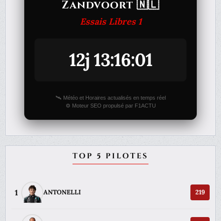
Zandvoort 🇳🇱
Essais Libres 1
12j 13:16:01
🛰️ Météo et Horaires actualisés en temps réel
⚙️ Moteur SEO propulsé par F1ACTU
TOP 5 PILOTES
1
ANTONELLI
219