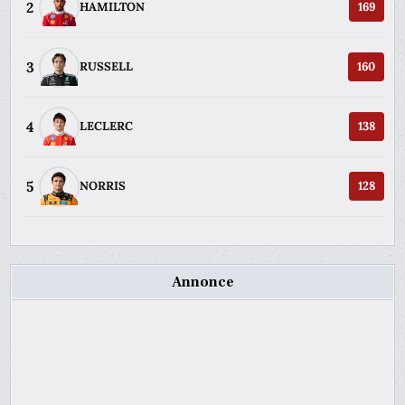
2
HAMILTON
169
3
RUSSELL
160
4
LECLERC
138
5
NORRIS
128
Annonce