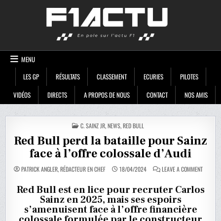
Skip
F1ACTU
to
content
MENU
LES GP
RÉSULTATS
CLASSEMENT
ECURIES
PILOTES
VIDÉOS
DIRECTS
A PROPOS DE NOUS
CONTACT
NOS AMIS
POSTED
C. SAINZ JR
,
NEWS
,
RED BULL
IN
Red Bull perd la bataille pour Sainz
face à l’offre colossale d’Audi
ON
PATRICK ANGLER, RÉDACTEUR EN CHEF
18/04/2024
LEAVE A COMMENT
RED
BULL
PERD
Red Bull est en lice pour recruter Carlos
LA
Sainz en 2025, mais ses espoirs
BATAILL
POUR
s’amenuisent face à l’offre financière
SAINZ
FACE
colossale formulée par le constructeur