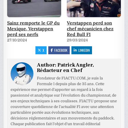
Sainz remporte le GP du
Verstappen perd son
Mexique, Verstappen
chef mécanicien chez
perd ses nerfs
Red Bull F1
27/10/2024
29/03/2024
X
FACEBOOK
LINKEDIN
Author:
Patrick Angler,
Rédacteur en Chef
Fondateur de F1ACTU.COM, je suis la
Formule 1 depuis plus de 35 ans. Cette
expérience me permet d’apporter un regard à la fois
passionné et analytique sur l’évolution du championnat, de
ses enjeux techniques à ses coulisses. F1ACTU propose une
couverture quotidienne de l’actualité F1 avec une attention
particulière portée aux évolutions techniques, aux
décisions réglementaires et aux mouvements du paddock.
Chaque publication fait l’objet d’un travail éditorial