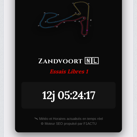
Zandvoort 🇳🇱
Essais Libres 1
12j 05:24:17
🛰️ Météo et Horaires actualisés en temps réel
⚙️ Moteur SEO propulsé par F1ACTU