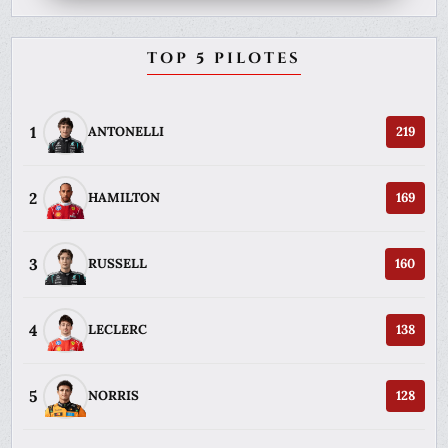
TOP 5 PILOTES
1
ANTONELLI
219
2
HAMILTON
169
3
RUSSELL
160
4
LECLERC
138
5
NORRIS
128