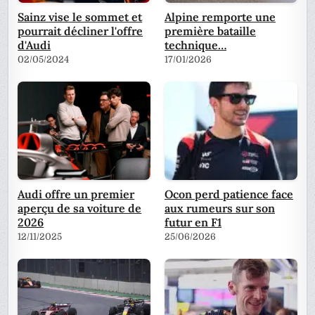
Sainz vise le sommet et
Alpine remporte une
pourrait décliner l'offre
première bataille
d'Audi
technique…
02/05/2024
17/01/2026
Audi offre un premier
Ocon perd patience face
aperçu de sa voiture de
aux rumeurs sur son
2026
futur en F1
12/11/2025
25/06/2026