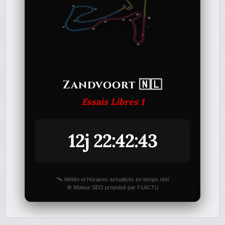
Zandvoort 🇳🇱
Essais Libres 1
12j 22:42:43
🛰️ Météo et Horaires actualisés en temps réel
⚙️ Moteur SEO propulsé par F1ACTU