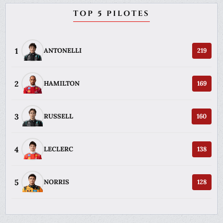
TOP 5 PILOTES
1
ANTONELLI
219
2
HAMILTON
169
3
RUSSELL
160
4
LECLERC
138
5
NORRIS
128