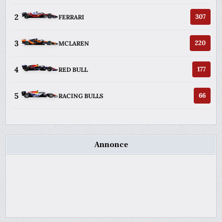
2
307
FERRARI
3
220
MCLAREN
4
177
RED BULL
5
66
RACING BULLS
Annonce