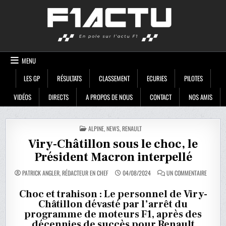
Skip
F1ACTU
to
content
MENU
LES GP
RÉSULTATS
CLASSEMENT
ECURIES
PILOTES
VIDÉOS
DIRECTS
A PROPOS DE NOUS
CONTACT
NOS AMIS
POSTED
ALPINE
,
NEWS
,
RENAULT
IN
Viry-Châtillon sous le choc, le
Président Macron interpellé
SUR
PATRICK ANGLER, RÉDACTEUR EN CHEF
04/08/2024
UN COMMENTAIRE
VIRY-
CHÂTILL
SOUS
Choc et trahison : Le personnel de Viry-
LE
Châtillon dévasté par l’arrêt du
CHOC,
LE
programme de moteurs F1, après des
PRÉSIDE
MACRON
décennies de succès pour Renault