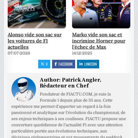
Alonso vide son sac sur
Marko vide son sac et
les voitures de F1
incrimine Horner pour
actuelles
l'échec de Max
07/07/2026
14/12/2025
X
FACEBOOK
LINKEDIN
Author:
Patrick Angler,
Rédacteur en Chef
Fondateur de F1ACTU.COM, je suis la
Formule 1 depuis plus de 35 ans. Cette
expérience me permet d’apporter un regard à la fois
passionné et analytique sur l’évolution du championnat, de
ses enjeux techniques à ses coulisses. F1ACTU propose une
couverture quotidienne de l’actualité F1 avec une attention
particulière portée aux évolutions techniques, aux
décisions réglementaires et aux mouvements du paddock.