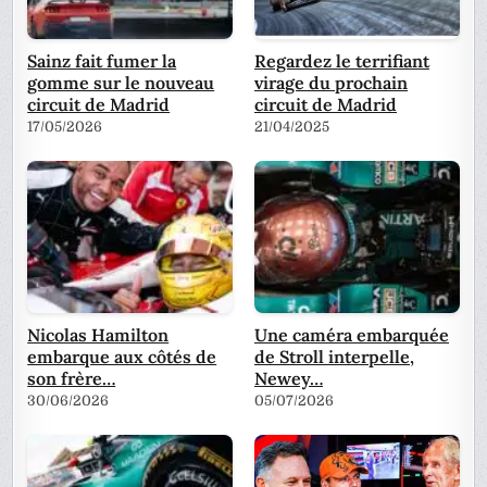
Sainz fait fumer la
Regardez le terrifiant
gomme sur le nouveau
virage du prochain
circuit de Madrid
circuit de Madrid
17/05/2026
21/04/2025
Nicolas Hamilton
Une caméra embarquée
embarque aux côtés de
de Stroll interpelle,
son frère…
Newey…
30/06/2026
05/07/2026