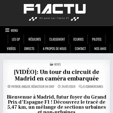
Skip
F1ACTU
to
content
MENU
LES GP
RÉSULTATS
CLASSEMENT
ECURIES
PILOTES
VIDÉOS
DIRECTS
A PROPOS DE NOUS
CONTACT
NOS AMIS
POSTED
NEWS
IN
[VIDÉO]: Un tour du circuit de
Madrid en caméra embarquée
SUR
PATRICK ANGLER, RÉDACTEUR EN CHEF
24/01/2024
6 COMMENTAIRES
[VIDÉO]:
UN
TOUR
Bienvenue à Madrid, futur foyer du Grand
DU
Prix d’Espagne F1 ! Découvrez le tracé de
CIRCUIT
DE
5,47 km, un mélange de sections urbaines
MADRID
EN
et non-urbaines