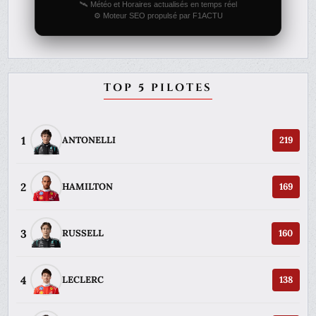
🛰️ Météo et Horaires actualisés en temps réel
⚙️ Moteur SEO propulsé par F1ACTU
TOP 5 PILOTES
1
ANTONELLI
219
2
HAMILTON
169
3
RUSSELL
160
4
LECLERC
138