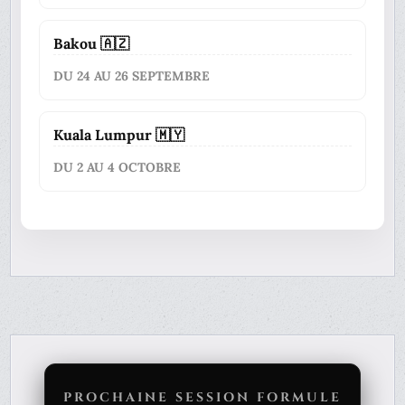
Bakou 🇦🇿
DU 24 AU 26 SEPTEMBRE
Kuala Lumpur 🇲🇾
DU 2 AU 4 OCTOBRE
PROCHAINE SESSION FORMULE