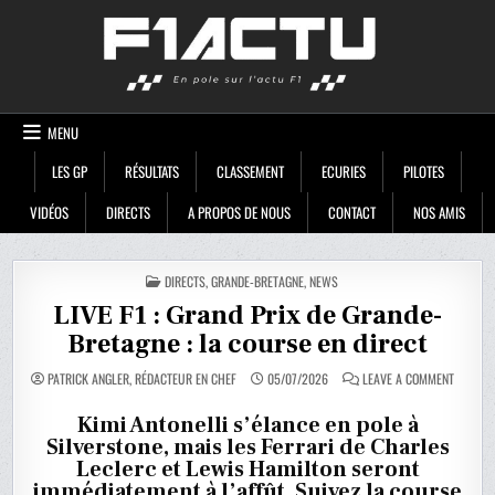
Skip
F1ACTU
to
content
MENU
LES GP
RÉSULTATS
CLASSEMENT
ECURIES
PILOTES
VIDÉOS
DIRECTS
A PROPOS DE NOUS
CONTACT
NOS AMIS
POSTED
DIRECTS
,
GRANDE-BRETAGNE
,
NEWS
IN
LIVE F1 : Grand Prix de Grande-
Bretagne : la course en direct
ON
PATRICK ANGLER, RÉDACTEUR EN CHEF
05/07/2026
LEAVE A COMMENT
LIVE
F1
:
Kimi Antonelli s’élance en pole à
GRAND
Silverstone, mais les Ferrari de Charles
PRIX
DE
Leclerc et Lewis Hamilton seront
GRANDE
BRETAG
immédiatement à l’affût. Suivez la course