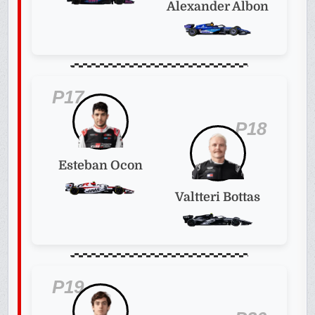
Alexander Albon
P17
P18
Esteban Ocon
Valtteri Bottas
P19