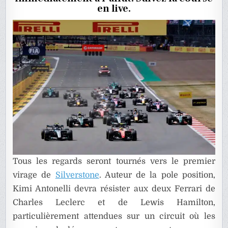
:
en live.
LA
COURSE
EN
DIRECT
Tous les regards seront tournés vers le premier
virage de
Silverstone
. Auteur de la pole position,
Kimi Antonelli devra résister aux deux Ferrari de
Charles Leclerc et de Lewis Hamilton,
particulièrement attendues sur un circuit où les