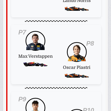
Lando Norris
P7
P8
Max Verstappen
Oscar Piastri
P9
P10