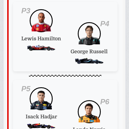
P3
P4
Lewis Hamilton
George Russell
P5
P6
Isack Hadjar