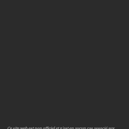
Ce site web est non officiel et n’est en aucun cas associé aux