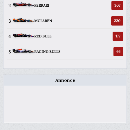
2
307
FERRARI
3
220
MCLAREN
4
177
RED BULL
5
66
RACING BULLS
Annonce