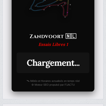
Zandvoort 🇳🇱
Essais Libres 1
Chargement...
🛰️ Météo et Horaires actualisés en temps réel
⚙️ Moteur SEO propulsé par F1ACTU