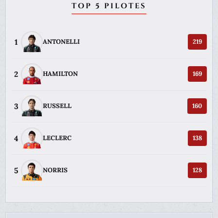
TOP 5 PILOTES
1
ANTONELLI
219
2
HAMILTON
169
3
RUSSELL
160
4
LECLERC
138
5
NORRIS
128