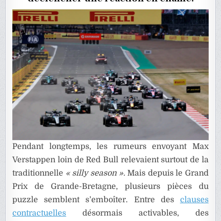
D’UNE
DÉFLAGR
Pendant longtemps, les rumeurs envoyant Max
Verstappen loin de Red Bull relevaient surtout de la
traditionnelle
« silly season ».
Mais depuis le Grand
Prix de Grande-Bretagne, plusieurs pièces du
puzzle semblent s’emboîter. Entre des
clauses
contractuelles
désormais activables, des