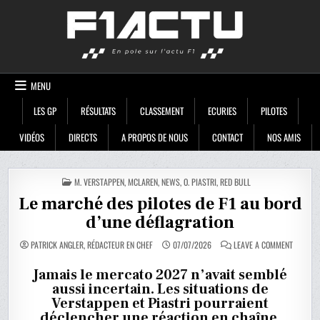
Skip
F1ACTU
to
content
MENU
LES GP
RÉSULTATS
CLASSEMENT
ECURIES
PILOTES
VIDÉOS
DIRECTS
A PROPOS DE NOUS
CONTACT
NOS AMIS
POSTED
M. VERSTAPPEN
,
MCLAREN
,
NEWS
,
O. PIASTRI
,
RED BULL
IN
Le marché des pilotes de F1 au bord
d’une déflagration
ON
PATRICK ANGLER, RÉDACTEUR EN CHEF
07/07/2026
LEAVE A COMMENT
LE
MARCHÉ
DES
Jamais le mercato 2027 n’avait semblé
PILOTES
aussi incertain. Les situations de
DE
F1
Verstappen et Piastri pourraient
AU
BORD
déclencher une réaction en chaîne.