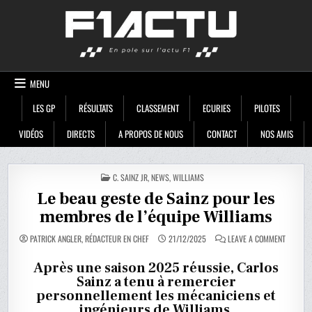
Skip
F1ACTU
to
content
MENU
LES GP
RÉSULTATS
CLASSEMENT
ECURIES
PILOTES
VIDÉOS
DIRECTS
A PROPOS DE NOUS
CONTACT
NOS AMIS
POSTED
C. SAINZ JR
,
NEWS
,
WILLIAMS
IN
Le beau geste de Sainz pour les
membres de l’équipe Williams
ON
PATRICK ANGLER, RÉDACTEUR EN CHEF
21/12/2025
LEAVE A COMMENT
LE
BEAU
GESTE
Après une saison 2025 réussie, Carlos
DE
Sainz a tenu à remercier
SAINZ
POUR
personnellement les mécaniciens et
LES
MEMBRE
ingénieurs de Williams.