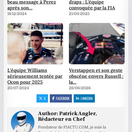
beau message à Perez
draps : L'équipe
après son…
convoquée par la FIA
18/12/2024
21/03/2025
L'équipe Williams
Verstappen et son geste
sérieusement tentée par
obscène envers Russell :
Ocon pour 2025
la…
20/07/2024
26/06/2026
X
FACEBOOK
LINKEDIN
Author:
Patrick Angler,
Rédacteur en Chef
Fondateur de F1ACTU.COM, je suis la