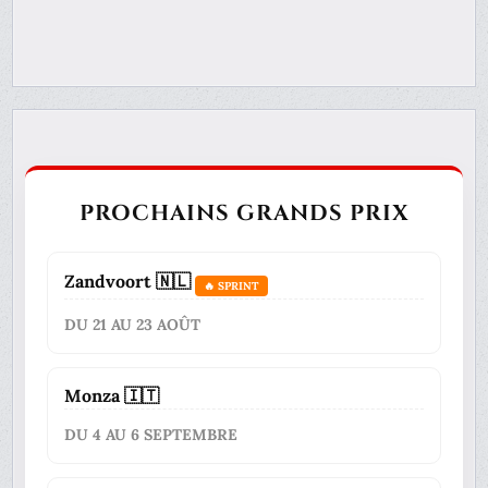
PROCHAINS GRANDS PRIX
Zandvoort 🇳🇱
🔥 SPRINT
DU 21 AU 23 AOÛT
Monza 🇮🇹
DU 4 AU 6 SEPTEMBRE