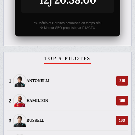
🛰️ Météo et Horaires actualisés en temps réel
⚙️ Moteur SEO propulsé par F1ACTU
TOP 5 PILOTES
1
ANTONELLI
219
2
HAMILTON
169
3
RUSSELL
160