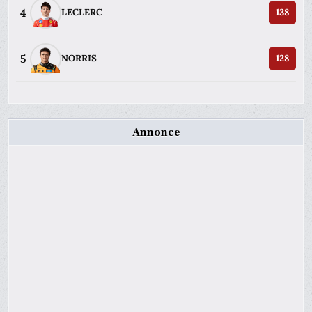
4
LECLERC
138
5
NORRIS
128
Annonce