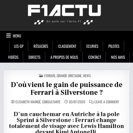
Skip
F1ACTU
to
content
MENU
LES GP
RÉSULTATS
CLASSEMENT
ECURIES
PILOTES
VIDÉOS
DIRECTS
A PROPOS DE NOUS
CONTACT
NOS AMIS
POSTED
FERRARI
,
GRANDE-BRETAGNE
,
NEWS
IN
D’où vient le gain de puissance de
Ferrari à Silverstone ?
ON
ELISABETH MAINGÉ, CONSULTANTE
03/07/2026
LEAVE A COMMENT
D’OÙ
VIENT
LE
D’un cauchemar en Autriche à la pole
GAIN
Sprint à Silverstone : Ferrari change
DE
PUISSANC
totalement de visage avec Lewis Hamilton
DE
FERRARI
devant Kimi Antonelli.