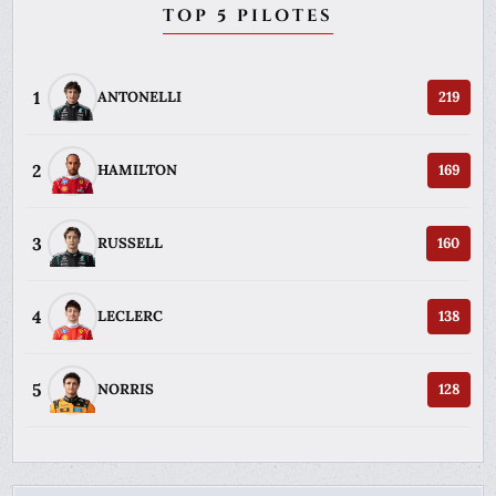
TOP 5 PILOTES
1
ANTONELLI
219
2
HAMILTON
169
3
RUSSELL
160
4
LECLERC
138
5
NORRIS
128