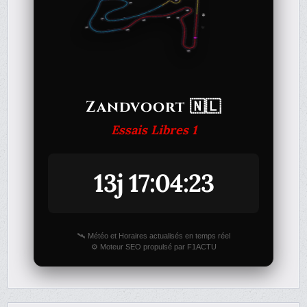
Zandvoort 🇳🇱
Essais Libres 1
13j 17:04:23
🛰️ Météo et Horaires actualisés en temps réel
⚙️ Moteur SEO propulsé par F1ACTU