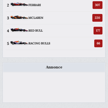
2
307
FERRARI
3
220
MCLAREN
4
177
RED BULL
5
66
RACING BULLS
Annonce