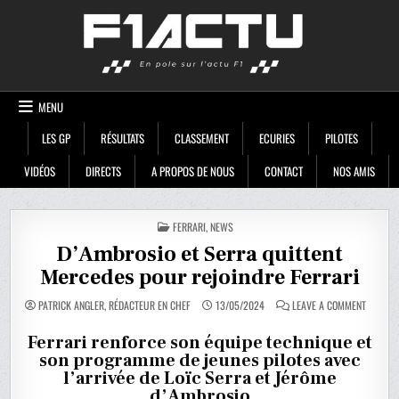
Skip
F1ACTU
to
content
MENU
LES GP
RÉSULTATS
CLASSEMENT
ECURIES
PILOTES
VIDÉOS
DIRECTS
A PROPOS DE NOUS
CONTACT
NOS AMIS
POSTED
FERRARI
,
NEWS
IN
D’Ambrosio et Serra quittent
Mercedes pour rejoindre Ferrari
ON
PATRICK ANGLER, RÉDACTEUR EN CHEF
13/05/2024
LEAVE A COMMENT
D’AMBRO
ET
SERRA
Ferrari renforce son équipe technique et
QUITTEN
son programme de jeunes pilotes avec
MERCED
POUR
l’arrivée de Loïc Serra et Jérôme
REJOIND
FERRARI
d’Ambrosio