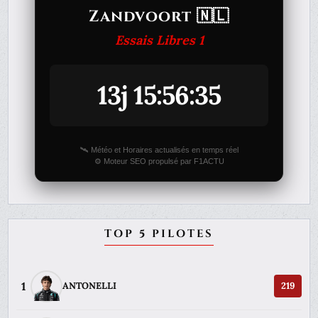
Zandvoort 🇳🇱
Essais Libres 1
13j 15:56:35
🛰️ Météo et Horaires actualisés en temps réel
⚙️ Moteur SEO propulsé par F1ACTU
TOP 5 PILOTES
1
ANTONELLI
219