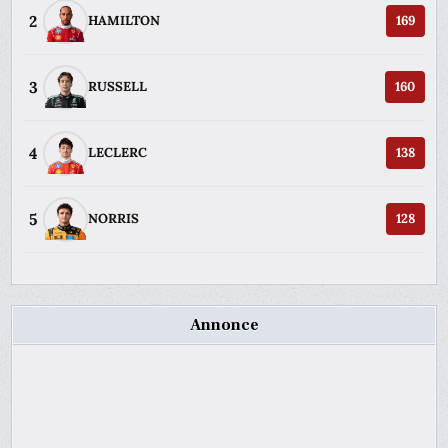
2
HAMILTON
169
3
RUSSELL
160
4
LECLERC
138
5
NORRIS
128
Annonce